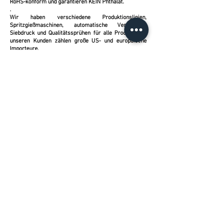
RoHS-konform und garantieren KEIN Phthalat.
.
Wir haben verschiedene Produktionslinien,
Spritzgießmaschinen, automatische Verklebung,
Siebdruck und Qualitätssprühen für alle Produkte. Zu
unseren Kunden zählen große US- und europäische
Importeure.
Dongguan Fabrik
Versammlung
Tel.
(852) 23070523
Fax:
(852) 2743 2678
solar@solartune.com.hk